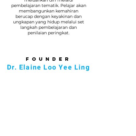
pembelajaran tematik. Pelajar akan
membangunkan kemahiran
berucap dengan keyakinan dan
ungkapan yang hidup melalui set
langkah pembelajaran dan
penilaian peringkat.
F O U
N D E R
Dr. Elaine Loo Y
ee Ling
Setiap anak adalah unik.
Mempertegas potensi anak adalah tanggung
jawab dan kewajiban orang tua. Memberikan
kehidupan kepada seorang anak bukan hanya
sekadar melahirkan, tetapi juga menggugah
keinginan anak untuk membuat perbedaan
positif dalam kehidupan seseorang.