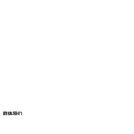
联络我们
联络热线:
+6011-1116 3800
电邮地址:
deemcee.team@gmail.com